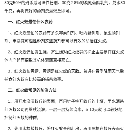
30克50%的残杀威可湿性粉剂、30克2.8%的溴氰菊酯乳剂，兑水30
千克，再将做好的药剂浇灌蚁丘即可。
一、红火蚁最怕什么农药
1、红火蚁最怕的农药有多杀霉素饵剂、吡丙醚饵剂、氟虫腈饵
剂、甲萘威可湿性粉剂这些药剂都可以有效的防治红火蚁。
2、红火蚁还怕寄生蝇，寄生蝇对红火蚁群的抑止主要是在红火蚁
体内产卵而招致其机体衰弱直接死亡。
3、红火蚁怕黄蜻，黄蜻是红火蚁的
天敌
。普通在春季降雨天气后
捕食红火蚁有比较高的捕杀效率。
二、红火蚁常见的防治方法
1、用开水浇湿蚁丘的表面，再用铲子挖开蚁丘的土壤，里水消杀
红火蚁公司再继续浇灌，一层一层持续浇水，5-10天就可以较好地
控制红火蚁的种群。
2、先用木棍敲蚁丘，将红火蚁全部赶出，再用喷枪在蚁丘表面火