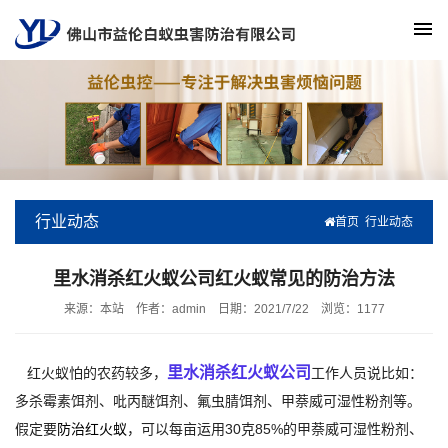
行业动态
首页
行业动态
里水消杀红火蚁公司红火蚁常见的防治方法
来源：本站
作者：admin
日期：2021/7/22
浏览：
1177
里水消杀红火蚁公司
红火蚁怕的农药较多，
工作人员说比如：
多杀霉素饵剂、吡丙醚饵剂、氟虫腈饵剂、甲萘威可湿性粉剂等。
假定要
防治红火蚁
，可以每亩运用30克85%的甲萘威可湿性粉剂、