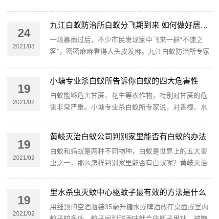
对象。平洲白蚁防治公司说白蚁形成的损失难以估
量，有的损失以至不可挽回。
九江白蚁防治所白蚁分飞期到来 如何做好居家防范
24
一场暴雨过后，不少市民发现家中飞来一群“不速之
2021/03
客”，密密麻麻看得人头皮发麻。九江白蚁防治所专家
确认这群“不速之客”是白蚁。众所周知，白蚁对于建
筑房屋危害很大。如何做好居家防范？来听听九江白
小塘专业杀白蚁所告诉你白蚁的四大危害性
19
蚁防治所专家的建议。
白蚁能够危害甘蔗、花生等农作物，特别对甘蔗的危
2021/02
害非常严重。小塘专业杀白蚁所专家说，对香樟、水
杉、杨梅等林木、果树的危害也相当普遍和严重。
黄岐灭治白蚁公司判别家里能否有白蚁的办法
19
白蚁和蚂蚁是两种不同物种，白蚁是世界上的五大害
2021/02
虫之一，那么怎样判别家里能否有白蚁呢？黄岐灭治
白蚁公司3种办法通知你家里能否有白蚁。
里水杀虫灭蚊中心驱蚊子最有效的方法是什么
19
用细颈的空酒瓶装35毫升糖水或啤酒放在桌面或室内
2021/02
蚊子较多处，蚊子闻到甜酒味就会往瓶子里钻，被糖