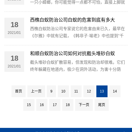
一只小蟑螂，你可能觉得一点都不可怕，直接上脚就
踩死；但假设你遇到的是南方大蟑螂（美洲大蠊）在
飞行，估量你想踩都踩不到！
西樵白蚁防治公司白蚁的危害到底有多大
18
西樵白蚁防治公司专家说它的危害由来已久，最早在
2021/01
《尔雅》中就有记载，《韩非子·喻老》中也提到“千
丈之堤以蝼蚁之穴溃”，《淮南子·人世训》也记载了
相似的句子：“千里之堤以蝼媸之穴漏。”
和顺白蚁防治公司如何对抗截头堆砂白蚁
18
截头堆砂白蚁扩散容易，但发现和防治却很难。它们
2021/01
终年躲藏在地道内，极少在洞外活动，为害十分荫
蔽，为害早期不容易被发现，等外露特征明显时，木
材早已被蛀蚀严重，损失已不可挽回。
首页
上一页
9
10
11
12
13
14
15
16
17
18
下一页
尾页