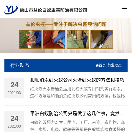
行业动态
首页
行业动态
和顺消杀红火蚁公司灭治红火蚁的方法和技巧
24
红火蚁灭杀普通会运用到红火蚁专用饵剂实行消杀，
2021/03
这种方法是和顺消杀红火蚁公司常用的方法，也是比
较经济的方法，效果也算比较好的。不过，运用饵剂
诱杀是要讲究技巧的：
平洲白蚁防治公司只是做了这几件事，竟然发现家里成了白蚁窝！
24
白蚁的毁坏力宏大，民宅、工厂、古迹、农作物、森
2021/03
林、水坝、电缆、船舶等等都是白蚁家族啃食破坏的