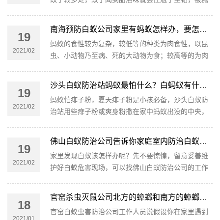
水或啤酒粘住致死。
南海预防白蚁公司家里有蚂蚁怎样办，要怎么灭治蚂蚁
19
蚂蚁的食性较为复杂，较低等的种类为肉食性，以昆
2021/02
虫、小动物乃至病、死的大动物为食；较高等的为肉
食性和植食性，对动植物均能取食，取食种子、菌类
及其它植物质。
沙头白蚁防治站蚂蚁最怕什么？白蚂蚁有什么天敌
19
蚂蚁怕痱子粉，夏天痱子粉是小孩必备，沙头白蚁防
2021/02
治站用些痱子粉或爽身粉撒在家中蚂蚁出没的中央，
耐烦等候几天你会发现蚂蚁简直看不到了。
佛山白蚁防治公司告诉你家庭室内防治白蚁的方法
19
家里发现白蚁该怎样办呢？先不要惊惶，留意妥善维
2021/02
护好白蚁危害现场，可以找佛山白蚁防治公司的工作
人员上门处置。白蚁防治怎么做，佛山白蚁防治公司
告诉你家庭室内防治白蚁的方法。
官窑杀虫灭鼠公司北方的蟑螂和南方的蟑螂差别
18
官窑白蚁虫害防治公司工作人员说假设你在家里遇到
2021/01